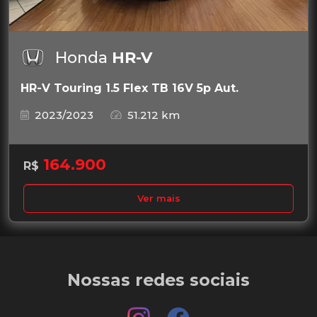
Honda
HR-V
HR-V Touring 1.5 Flex TB 16V 5p Aut.
2023/2023
51.212 km
164.900
R$
Ver mais
Nossas redes sociais