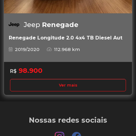
Jeep
Renegade
Renegade Longitude 2.0 4x4 TB Diesel Aut
2019/2020
112.968 km
98.900
R$
Ver mais
Nossas redes sociais