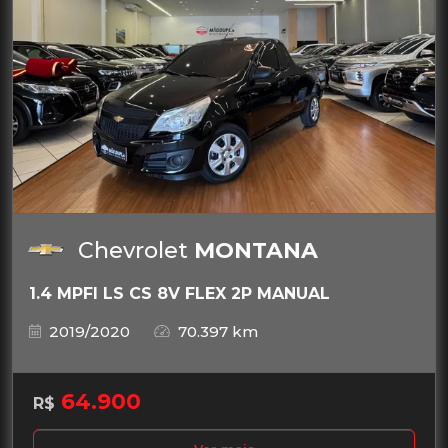
Chevrolet
MONTANA
1.4 MPFI LS CS 8V FLEX 2P MANUAL
2019/2020
70.397 km
64.900
R$