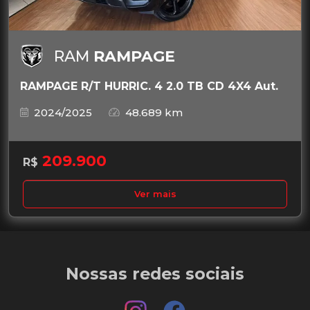
RAM
RAMPAGE
RAMPAGE R/T HURRIC. 4 2.0 TB CD 4X4 Aut.
2024/2025
48.689 km
209.900
R$
Ver mais
Nossas redes sociais