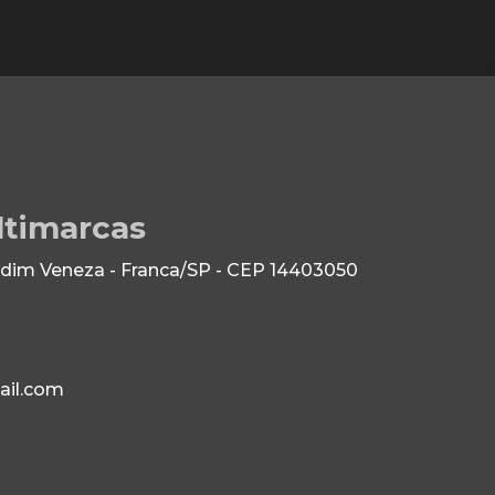
ltimarcas
dim Veneza - Franca/SP - CEP 14403050
il.com