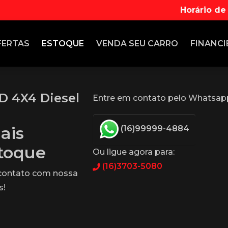
Horário de
FERTAS
ESTOQUE
VENDA
SEU CARRO
FINANCI
 4X4 Diesel
Entre em contato pelo Whatsap
ais
(16)99999-4884
stoque
Ou ligue agora para:
(16)3703-5080
 contato com nossa
s!