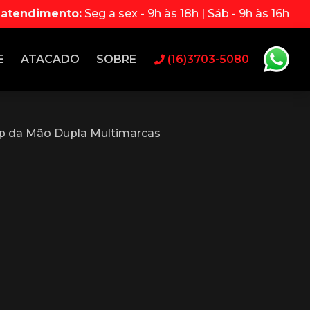
 atendimento:
Seg a sex - 9h às 18h | Sáb - 9h às 16h
E
ATACADO
SOBRE
(16)3703-5080
p da Mão Dupla Multimarcas