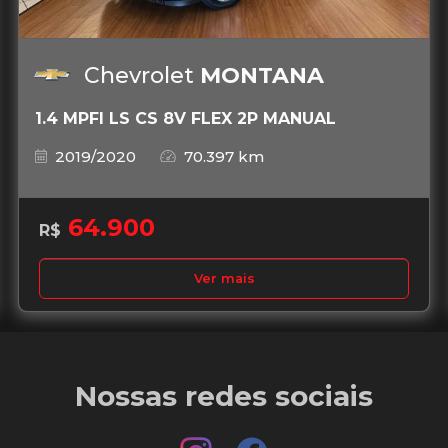
Chevrolet
MONTANA
1.4 MPFI LS CS 8V FLEX 2P MANUAL
2019/2020
70.397 km
64.900
R$
Ver mais
Nossas redes sociais