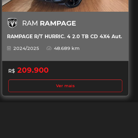
RAM
RAMPAGE
RAMPAGE R/T HURRIC. 4 2.0 TB CD 4X4 Aut.
2024/2025
48.689 km
209.900
R$
Ver mais