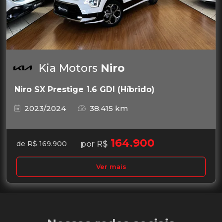
Kia Motors
Niro
Niro SX Prestige 1.6 GDI (Híbrido)
2023/2024
38.415 km
164.900
por R$
de R$ 169.900
Ver mais