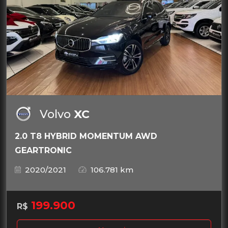
Volvo
XC
2.0 T8 HYBRID MOMENTUM AWD
GEARTRONIC
2020/2021
106.781 km
199.900
R$