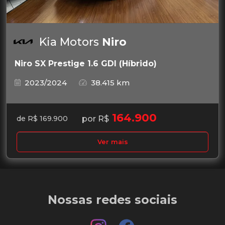
Kia Motors
Niro
Niro SX Prestige 1.6 GDI (Híbrido)
2023/2024
38.415 km
164.900
por R$
de R$ 169.900
Ver mais
Nossas redes sociais