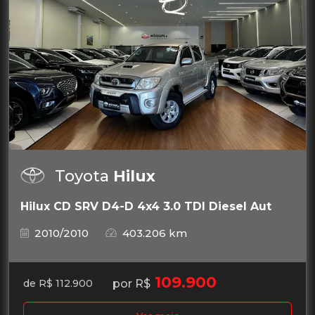
Toyota
Hilux
Hilux CD SRV D4-D 4x4 3.0 TDI Diesel Aut
2010/2010
403.206 km
109.900
por R$
de R$ 112.900