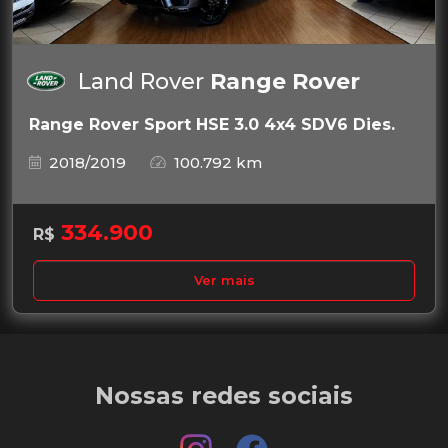
Land Rover
Range Rover
Range Rover Sport HSE 3.0 4x4 SDV6 Dies.
2018/2019
100.792 km
334.900
R$
Ver mais
Nossas redes sociais