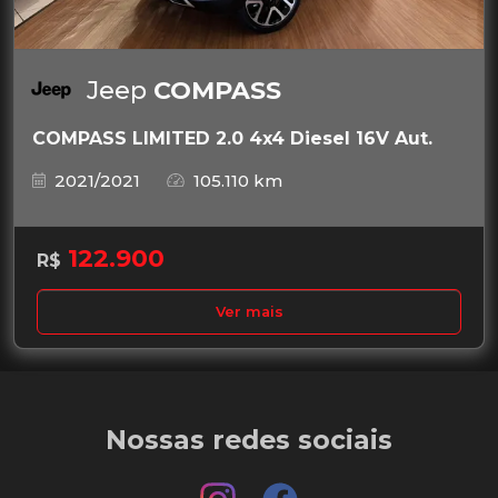
Jeep
COMPASS
COMPASS LIMITED 2.0 4x4 Diesel 16V Aut.
2021/2021
105.110 km
122.900
R$
Ver mais
Nossas redes sociais