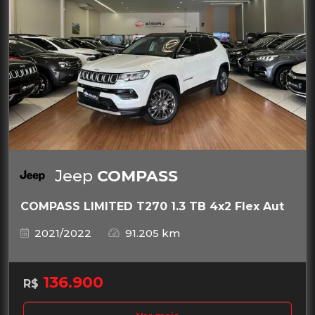
Jeep
COMPASS
COMPASS LIMITED T270 1.3 TB 4x2 Flex Aut
2021/2022
91.205 km
136.900
R$