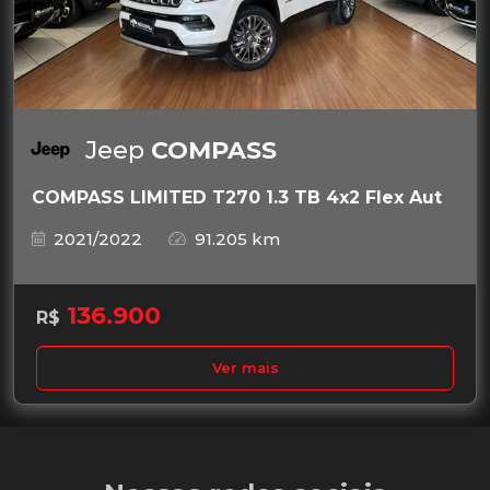
Jeep
COMPASS
COMPASS LIMITED T270 1.3 TB 4x2 Flex Aut
2021/2022
91.205 km
136.900
R$
Ver mais