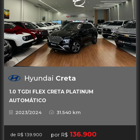
Hyundai
Creta
1.0 TGDI FLEX CRETA PLATINUM
AUTOMÁTICO
2023/2024
31.540 km
136.900
por R$
de R$ 139.900